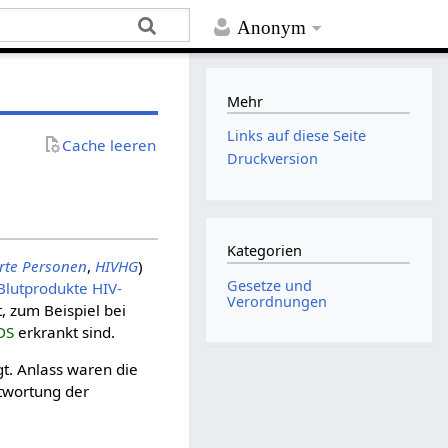
Anonym
Mehr
Links auf diese Seite
Cache leeren
Druckversion
Kategorien
erte Personen
,
HIVHG
)
Gesetze und
Blutprodukte HIV-
Verordnungen
t, zum Beispiel bei
DS
erkrankt sind.
gt. Anlass waren die
twortung der