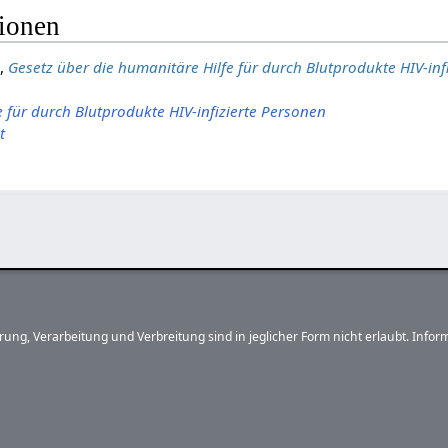
tionen
e,
Gesetz über die humanitäre Hilfe für durch Blutprodukte HIV-inf
 für durch Blutprodukte HIV-infizierte Personen
t
herung, Verarbeitung und Verbreitung sind in jeglicher Form nicht erlaubt. In