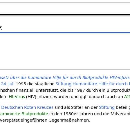
z
esetz über die humanitäre Hilfe für durch Blutprodukte HIV-infizi
m
24. Juli
1995 die staatliche
Stiftung
Humanitäre Hilfe für durch 
nschen finanziell unterstützt, die bis 1987 durch ein Blutproduk
t dem
HI-Virus
(HIV) infiziert wurden und ggf. dadurch auch an
AI
s
Deut­schen Roten Kreu­zes
sind als Stifter an der
Stiftung
beteili
taminierte Blutprodukte
in den 1980er-Jahren und die Mitveran
n verspätet eingeführten Gegenmaßnahmen.