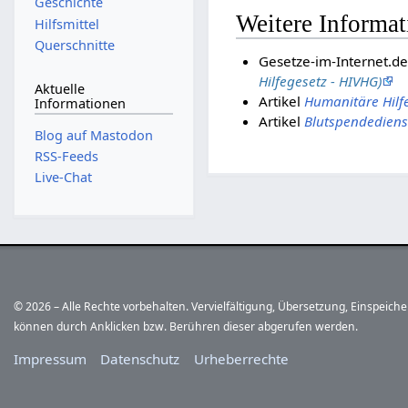
Geschichte
Weitere Informa
Hilfsmittel
Querschnitte
Gesetze-im-Internet.d
Hilfegesetz - HIVHG)
Aktuelle
Artikel
Humanitäre Hilfe
Informationen
Artikel
Blutspendediens
Blog auf Mastodon
RSS-Feeds
Live-Chat
© 2026 – Alle Rechte vorbehalten. Vervielfältigung, Übersetzung, Einspeic
können durch Anklicken bzw. Berühren dieser abgerufen werden.
Impressum
Datenschutz
Urheberrechte