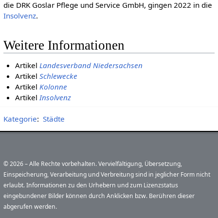
die DRK Goslar Pflege und Service GmbH, gingen 2022 in die
Insolvenz
.
Weitere Informationen
Artikel
Landesverband Niedersachsen
Artikel
Schlewecke
Artikel
Kolonne
Artikel
Insolvenz
Kategorie
:
Städte
© 2026 – Alle Rechte vorbehalten. Vervielfältigung, Übersetzung,
Einspeicherung, Verarbeitung und Verbreitung sind in jeglicher Form nicht
erlaubt. Informationen zu den Urhebern und zum Lizenzstatus
eingebundener Bilder können durch Anklicken bzw. Berühren dieser
abgerufen werden.