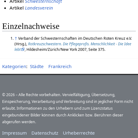
Artikel
Schwesternschaft
Artikel
Landesverein
Einzelnachweise
↑
Verband der Schwesternschaften im Deutschen Roten Kreuz e.V.
(Hrsg.),
Rotkreuzschwestern. Die Pflegeprofis. Menschlichkeit - Die Idee
lebt
, Hildesheim/Zürich/New York 2007, Seite 375.
Kategorien
:
Städte
Frankreich
© 2026 – Alle Rechte vorbehalten. Vervielfältigung, Übersetzung,
Einspeicherung, Verarbeitung und Verbreitung sind in jeglicher Form nicht
erlaubt. Informationen zu den Urhebern und zum Lizenzstatus
eingebundener Bilder können durch Anklicken bzw. Berühren dieser
abgerufen werden.
Impressum
Datenschutz
Urheberrechte