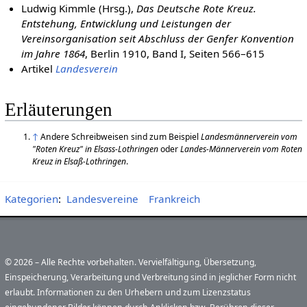
Ludwig Kimmle (Hrsg.),
Das Deutsche Rote Kreuz.
Entstehung, Entwicklung und Leistungen der
Vereinsorganisation seit Abschluss der Genfer Kon­vention
im Jahre 1864
, Berlin 1910, Band I, Seiten 566–615
Artikel
Landesverein
Erläuterungen
↑
Andere Schreibweisen sind zum Beispiel
Landesmännerverein vom
"Roten Kreuz" in Elsass-Lothringen
oder
Landes-Männerverein vom Roten
Kreuz in Elsaß-Lothringen
.
Kategorien
:
Landesvereine
Frankreich
© 2026 – Alle Rechte vorbehalten. Vervielfältigung, Übersetzung,
Einspeicherung, Verarbeitung und Verbreitung sind in jeglicher Form nicht
erlaubt. Informationen zu den Urhebern und zum Lizenzstatus