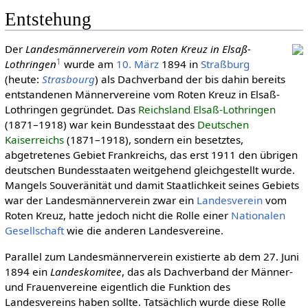
Entstehung
Der
Landesmännerverein vom Roten Kreuz in Elsaß-
1
Lothringen
wurde am
10. März
1894 in
Straßburg
(heute:
Strasbourg
) als Dachverband der bis dahin bereits
entstandenen Männervereine vom Roten Kreuz in Elsaß-
Lothringen gegründet. Das
Reichsland Elsaß-Lothringen
(1871–1918) war kein Bundesstaat des
Deutschen
Kaiserreichs
(1871–1918), sondern ein besetztes,
abgetretenes Gebiet Frankreichs, das erst 1911 den übrigen
deutschen Bundesstaaten weitgehend gleichgestellt wurde.
Mangels Souveränität und damit Staatlichkeit seines Gebiets
war der Landesmännerverein zwar ein
Landesverein
vom
Roten Kreuz, hatte jedoch nicht die Rolle einer
Natio­nalen
Gesell­schaft
wie die anderen Landesvereine.
Parallel zum Landesmännerverein existierte ab dem 27. Juni
1894 ein
Landeskomitee
, das als Dachverband der Männer-
und Frauenvereine eigentlich die Funktion des
Landesvereins haben sollte. Tatsächlich wurde diese Rolle