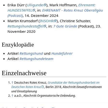
Erika Dürr (
Ulligunde
), Mark Hoffmann,
Ehrenamt:
HUNDESTAFFEL
, in:
EHRENAMT - Rotes Kreuz Oberallgäu
(Podcast)
, 14. Dezember 2024
Martin Krumsdorf (
INSOHR
), Christine Schuster,
Rettungshundestaffel
, in:
7 Gute Gründe
(Podcast), 23.
November 2020
Enzyklopädie
Artikel
Rettungshund
und
Hundeführer
Artikel
Rettungshundeteam
Einzelnachweise
↑
Deutsches Rotes Kreuz,
Grundsätze der Rettungshundearbeit im
Deutschen Roten Kreuz
, Berlin 2018, Abschnitt
Einsatzformationen
und Einsatzplanung
↑
a.a.O., Abschnitt
Organisatorische Einbindung
.