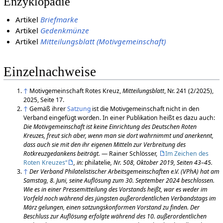
Enzyklopädie
Artikel
Briefmarke
Artikel
Gedenkmünze
Artikel
Mitteilungsblatt (Motivgemeinschaft)
Einzelnachweise
↑
Motivgemeinschaft Rotes Kreuz,
Mitteilungsblatt
, Nr. 241 (2/2025),
2025, Seite 17.
↑
Gemäß ihrer
Satzung
ist die Motivgemeinschaft nicht in den
Verband eingefügt worden. In einer Publikation heißt es dazu auch:
Die Motivgemeinschaft ist keine Einrichtung des Deutschen Roten
Kreuzes, freut sich aber, wenn man sie dort wahrnimmt und anerkennt,
dass auch sie mit den ihr eigenen Mitteln zur Verbreitung des
Rotkreuzgedankens beiträgt.
— Rainer Schlösser,
Im Zeichen des
Roten Kreuzes“
, in:
philatelie
, Nr. 508, Oktober 2019, Seiten 43–45.
↑
Der Verband Philatelistischer Arbeitsgemeinschaften e.V. (VPhA) hat am
Samstag, 8. Juni, seine Auflösung zum 30. September 2024 beschlossen.
Wie es in einer Pressemitteilung des Vorstands heißt, war es weder im
Vorfeld noch während des jüngsten außerordentlichen Verbandstags im
März gelungen, einen satzungskonformen Vorstand zu finden. Der
Beschluss zur Auflösung erfolgte während des 10. außerordentlichen