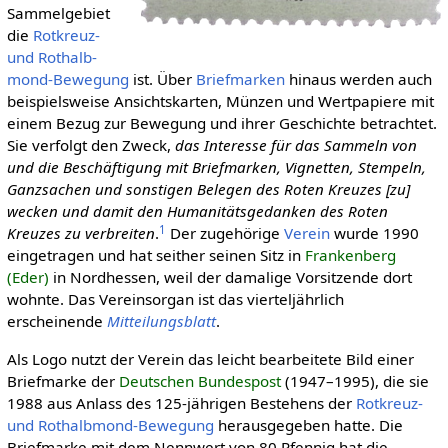
Sammelgebiet
die
Rotkreuz-
und Rothalb­
mond-Be­we­gung
ist. Über
Briefmarken
hinaus werden auch
beispielsweise Ansichtskarten, Münzen und Wertpapiere mit
einem Bezug zur Bewegung und ihrer Geschichte betrachtet.
Sie verfolgt den Zweck,
das Interesse für das Sammeln von
und die Beschäftigung mit Briefmarken, Vignetten, Stempeln,
Ganzsachen und sonstigen Belegen des Roten Kreuzes [zu]
wecken und damit den Humanitätsgedanken des Roten
1
Kreuzes zu ver­brei­ten
.
Der zugehörige
Verein
wurde 1990
eingetragen und hat seither seinen Sitz in
Frankenberg
(Eder)
in Nordhessen, weil der damalige Vorsitzende dort
wohnte. Das Vereinsorgan ist das vierteljährlich
erscheinende
Mitteilungsblatt
.
Als Logo nutzt der Verein das leicht bearbeitete Bild einer
Briefmarke der
Deutschen Bundespost
(1947–1995), die sie
1988 aus Anlass des 125-jährigen Bestehens der
Rotkreuz-
und Rothalb­mond-Be­we­gung
herausgegeben hatte. Die
Briefmarke mit dem Nennwert von 80 Pfennig hat die