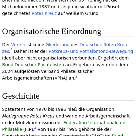
Michaelnummer 1387 und zeigt ein sichtbar mit Pinsel
gezeichnetes
Rotes Kreuz
auf weißem Grund.
Organisatorische Einordnung
Der
Verein
ist keine
Gliederung
des
Deut­schen Roten Kreu­
2
zes
.
Daher ist er der
Rotkreuz- und Rothalb­mond-Be­we­gung
ideell aber nicht organisatorisch verbunden. Er gehört dem
Bund Deutscher Philatelisten
an. Er gehörte weiterhin dem
2024 aufgelösten Verband Philatelistischer
3
Arbeitsgemeinschaften (VPhA) an.
Geschichte
Spätestens von 1970 bis 1986 hieß die Organisation
Motivgruppe Rotes Kreuz
und war eine Arbeitsgemeinschaft
in der Motivkommission der
Fédération Internationale de
4
Philatélie
(FIP).
Von 1987 bis 1995 gehörte sie der
Deutschen Motivsammler-Gemeinschaft (DMG) im
Bund