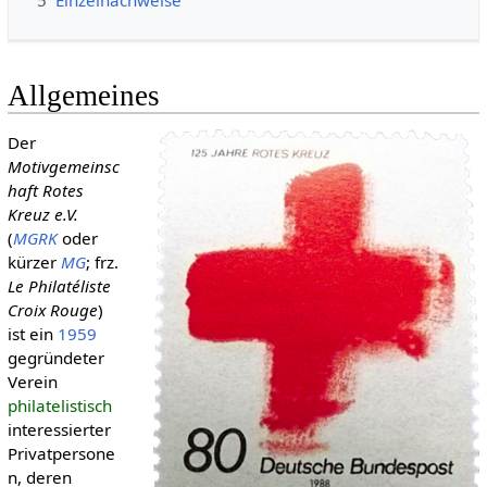
5
Einzelnachweise
Allgemeines
Der
Motivgemeinsc
haft Rotes
Kreuz e.V.
(
MGRK
oder
kürzer
MG
; frz.
Le Philatéliste
Croix Rouge
)
ist ein
1959
gegründeter
Verein
philatelistisch
interessierter
Privatpersone
n, deren