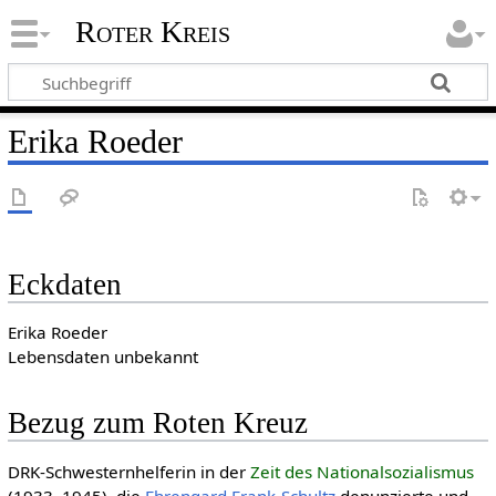
Roter Kreis
Erika Roeder
Eckdaten
Erika Roeder
Lebensdaten unbekannt
Bezug zum Roten Kreuz
DRK-Schwesternhelferin in der
Zeit des National­sozia­lis­mus
(1933–1945), die
Ehrengard Frank-Schultz
denunzierte und