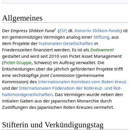
Allgemeines
1
Der
Empress Shōken Fund
(
ESF
; dt.
Kaiserin-Shôken-Fonds
) ist
ein gemeinnütziges Vermögen analog einer
Stiftung
, aus
dem Projekte der
Natio­nalen Gesell­schaften
in
Friedenszeiten finanziert werden. Es ist als
Endowment
gestaltet und wird seit 2010 von Pictet Asset Management
(
Pictet-Gruppe
, Schweiz) im Auftrag verwaltet. Die
Entscheidungen über die jährlich geförderten Projekte trifft
eine sechsköpfige
Joint Commission
(gemeinsame
Kommission) des
Inter­natio­nalen Komitees vom Roten Kreuz
und der
Inter­natio­nalen Fö­dera­tion der Rot­kreuz- und Rot­
halb­mond­gesell­schaften
. Das Vermögen wurde neben den
initialen Gaben aus der japanischen Monarchie durch
Zustiftungen des Japanischen Roten Kreuzes vermehrt.
Stifterin und Verkündigungstag