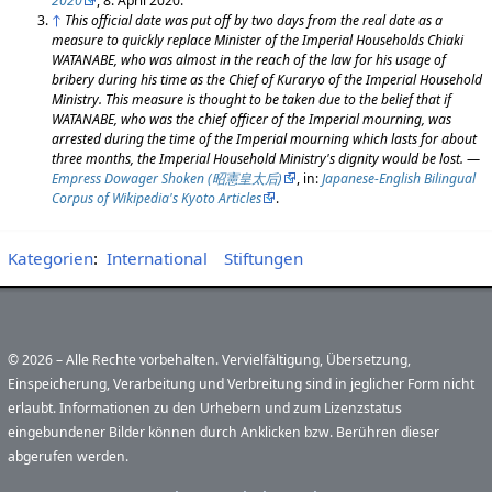
2020
, 8. April 2020.
↑
This official date was put off by two days from the real date as a
measure to quickly replace Minister of the Imperial Households Chiaki
WATANABE, who was almost in the reach of the law for his usage of
bribery during his time as the Chief of Kuraryo of the Imperial Household
Ministry. This measure is thought to be taken due to the belief that if
WATANABE, who was the chief officer of the Imperial mourning, was
arrested during the time of the Imperial mourning which lasts for about
three months, the Imperial Household Ministry's dignity would be lost.
—
Empress Dowager Shoken (昭憲皇太后)
, in:
Japanese-English Bilingual
Corpus of Wikipedia's Kyoto Articles
.
Kategorien
:
International
Stiftungen
© 2026 – Alle Rechte vorbehalten. Vervielfältigung, Übersetzung,
Einspeicherung, Verarbeitung und Verbreitung sind in jeglicher Form nicht
erlaubt. Informationen zu den Urhebern und zum Lizenzstatus
eingebundener Bilder können durch Anklicken bzw. Berühren dieser
abgerufen werden.