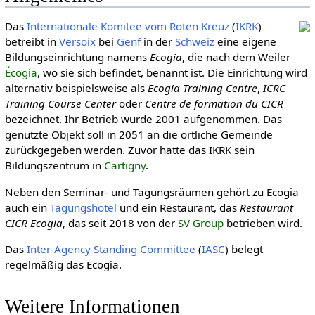
Das
Inter­nationale Komitee vom Roten Kreuz
(
IKRK
)
betreibt in
Versoix
bei
Genf
in der
Schweiz
eine eigene
Bildungseinrichtung namens
Ecogia
, die nach dem Weiler
Écogia
, wo sie sich befindet, benannt ist. Die Einrichtung wird
alternativ beispielsweise als
Ecogia Training Centre
,
ICRC
Training Course Center
oder
Centre de formation du CICR
bezeichnet. Ihr Betrieb wurde 2001 aufgenommen. Das
genutzte Objekt soll in 2051 an die örtliche Gemeinde
zurückgegeben werden. Zuvor hatte das IKRK sein
Bildungszentrum in
Cartigny
.
Neben den Seminar- und Tagungsräumen gehört zu Ecogia
auch ein
Tagungshotel
und ein Restaurant, das
Restaurant
CICR Ecogia
, das seit 2018 von der
SV Group
betrieben wird.
Das
Inter-Agency Standing Committee
(
IASC
) belegt
regelmäßig das Ecogia.
Weitere Informationen