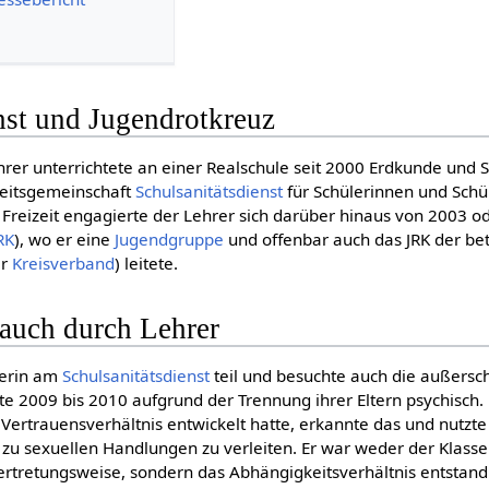
nst und Jugendrotkreuz
hrer unterrichtete an einer Realschule seit 2000 Erdkunde und 
rbeitsgemeinschaft
Schulsanitätsdienst
für Schülerinnen und Schül
er Freizeit engagierte der Lehrer sich darüber hinaus von 2003 
RK
), wo er eine
Jugendgruppe
und offenbar auch das JRK der be
er
Kreisverband
) leitete.
rauch durch Lehrer
lerin am
Schulsanitätsdienst
teil und besuchte auch die außersch
e 2009 bis 2010 aufgrund der Trennung ihrer Eltern psychisch.
n Vertrauensverhältnis entwickelt hatte, erkannte das und nutzte
zu sexuellen Handlungen zu verleiten. Er war weder der Klasse
vertretungsweise, sondern das Abhängigkeitsverhältnis entstand