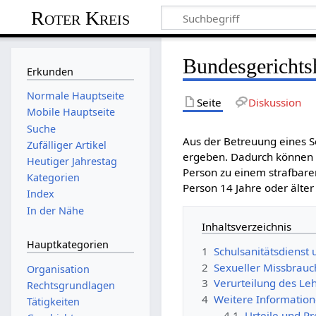
Roter Kreis
Bundesgerichts
Erkunden
Normale Hauptseite
Seite
Diskussion
Mobile Hauptseite
Suche
Aus der Betreuung eines S
Zufälliger Artikel
ergeben. Dadurch können s
Heutiger Jahrestag
Person zu einem strafbare
Kategorien
Person 14 Jahre oder älter 
Index
In der Nähe
Inhaltsverzeichnis
Hauptkategorien
1
Schulsanitätsdienst
2
Sexueller Missbrauc
Organisation
3
Verurteilung des Le
Rechtsgrundlagen
4
Weitere Informatio
Tätigkeiten
4.1
Urteile und Pr