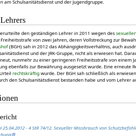
in am Schulsanitätsdienst und der Jugendgruppe.
 Lehrers
erurteilte den geständigen Lehrer in 2011 wegen des
sexuelle
 Freiheitsstrafe von zwei Jahren, deren Vollstreckung zur Bewä
shof
(BGH) sah in 2012 das Abhängigkeitsverhältnis, auch ausdr
anitätsdienst und der JRK-Gruppe, nicht als erwiesen hat. Darau
rneut, nunmehr zu einer geringeren Freiheitsstrafe von einem J
ung ebenfalls zur Bewährung ausgesetzt wurde. Eine erneute R
Urteil
rechtskräftig
wurde. Der BGH sah schließlich als erwiesen
urch den Schulsanitätsdienst bestanden habe und vom Lehrer 
tionen
ericht
 25.04.2012 - 4 StR 74/12. Sexueller Missbrauch von Schutzbefoh
iehung