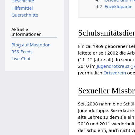
Geschichte
4.2
Enzyklopädie
Hilfsmittel
Querschnitte
Aktuelle
Schulsanitätsdie
Informationen
Blog auf Mastodon
Ein ca. 1969 geborener Le
RSS-Feeds
leitete er seit 2002 die A
Live-Chat
(11–12 Jahre alt). In sein
2010 im
Jugendrotkreuz
(
J
(vermutlich
Ortsverein
od
Sexueller Missb
Seit 2008 nahm eine Schü
Jugendgruppe. Sie erkrankt
alte Lehrer, zu dem sie ei
2010 und 2011 wiederholt 
der Schülerin, auch nicht 