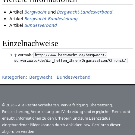
Artikel
Bergwacht
und
Bergwacht-Landesverband
Artikel
Bergwacht-Bundesleitung
Artikel
Bundesverband
Einzelnachweise
↑
Vormals:
http://www.bergwacht.de/bergwacht-
.
schwarzwald/de/Wir_helfen_Ihnen/Organisation/Chronik/
Kategorien
:
Bergwacht
Bundesverband
© 2026 – Alle Rechte vorbehalten. Vervielfältigung, Übersetzung,
Einspeicherung, Verarbeitung und Verbreitung sind in jeglicher Form nicht
erlaubt. Informationen zu den Urhebern und zum Lizenzstatus
eingebundener Bilder können durch Anklicken bzw. Berühren dieser
abgerufen werden.