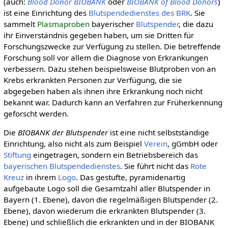
(auch:
Blood Donor BIOBANK
oder
BIOBANK of Blood Donors
)
ist eine Einrichtung des
Blutspendedienstes des BRK
. Sie
sammelt
Plasmaproben
bayerischer
Blutspender
, die dazu
ihr Einverständnis gegeben haben, um sie Dritten für
Forschungszwecke zur Verfügung zu stellen. Die betreffende
Forschung soll vor allem die Diagnose von Erkrankungen
verbessern. Dazu stehen beispielsweise Blutproben von an
Krebs erkrankten Personen zur Verfügung, die sie
abgegeben haben als ihnen ihre Erkrankung noch nicht
bekannt war. Dadurch kann an Verfahren zur Früherkennung
geforscht werden.
Die
BIOBANK der Blutspender
ist eine nicht selbstständige
Einrichtung, also nicht als zum Beispiel
Verein
, gGmbH oder
Stiftung
eingetragen, sondern ein Betriebsbereich das
bayerischen Blutspendedienstes
. Sie führt nicht das
Rote
Kreuz
in ihrem
Logo
. Das gestufte, pyramidenartig
aufgebaute Logo soll die Gesamtzahl aller Blutspender in
Bayern (1. Ebene), davon die regelmäßigen Blutspender (2.
Ebene), davon wiederum die erkrankten Blutspender (3.
Ebene) und schließlich die erkrankten und in der BIOBANK