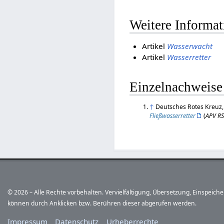
Weitere Informa
Artikel
Wasserwacht
Artikel
Wasserretter
Einzelnachweise
↑
Deutsches Rotes Kreuz
Fließwasserretter
(
APV R
© 2026 – Alle Rechte vorbehalten. Vervielfältigung, Übersetzung, Einspeic
können durch Anklicken bzw. Berühren dieser abgerufen werden.
Impressum
Datenschutz
Urheberrechte