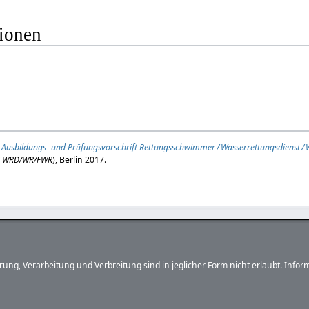
tionen
,
Ausbildungs- und Prüfungsvorschrift Rettungsschwimmer / Wasserrettungsdienst / 
S WRD/WR/FWR
), Berlin 2017.
herung, Verarbeitung und Verbreitung sind in jeglicher Form nicht erlaubt. In