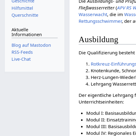
Die
Ausbildungs- und Prüfu
Geschichte
Fließwasserretter
(
APV RS 
Hilfsmittel
Wasserwacht
, die im
Wasse
Querschnitte
Rettungsschwimmer
, der 
Aktuelle
Informationen
Ausbildung
Blog auf Mastodon
RSS-Feeds
Die Qualifizierung besteht
Live-Chat
Rotkreuz-Einführung
Knotenkunde, Schnor
Herz-Lungen-Wiederb
Lehrgang Wasserrett
Der eigentliche Lehrgang
Unterrichtseinheiten:
Modul I: Basisausbildu
Modul II: Einsatztrainin
Modul III: Basisausbil
Modul IV: Regionales Ei