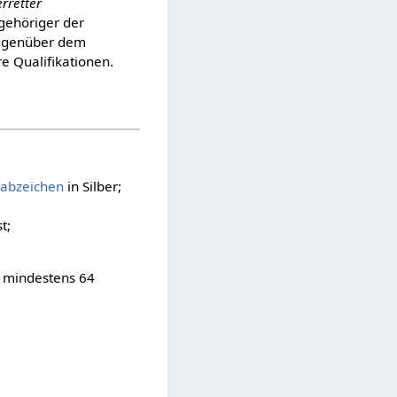
rretter
ngehöriger der
Gegenüber dem
e Qualifikationen.
abzeichen
in Silber;
t;
n mindestens 64