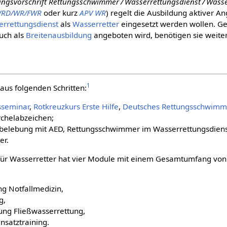
ngsvorschrift Rettungsschwimmer / Wasserrettungsdienst / Wasse
WRD/WR/FWR
oder kurz
APV WR
) regelt die Ausbildung aktiver A
rrettungsdienst
als
Wasserretter
eingesetzt werden wollen. 
auch als
Breitenausbildung
angeboten wird, benötigen sie weiter
1
 aus folgenden Schritten:
sseminar
,
Rotkreuzkurs Erste Hilfe
,
Deutsches Rettungsschwimm
chelabzeichen;
elebung mit AED, Rettungsschwimmer im Wasserrettungsdiens
er.
 für Wasserretter hat vier Module mit einem Gesamtumfang vo
ng Notfallmedizin,
g,
dung Fließwasserrettung,
nsatztraining.