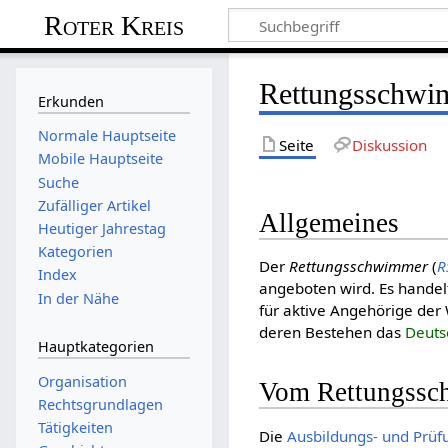
Roter Kreis
Rettungsschwi
Erkunden
Normale Hauptseite
Seite
Diskussion
Mobile Hauptseite
Suche
Zufälliger Artikel
Allgemeines
Heutiger Jahrestag
Kategorien
Der
Rettungsschwimmer
(
R
Index
angeboten wird. Es handel
In der Nähe
für aktive Angehörige der 
deren Bestehen das
Deuts
Hauptkategorien
Organisation
Vom Rettungssc
Rechtsgrundlagen
Tätigkeiten
Die
Ausbildungs- und Prüf