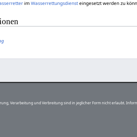
sserretter
im
Wasserrettungsdienst
eingesetzt werden zu kön
tionen
ng
herung, Verarbeitung und Verbreitung sind in jeglicher Form nicht erlaubt. In