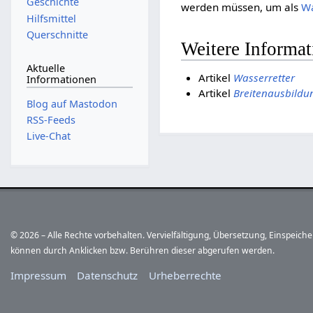
Geschichte
werden müssen, um als
Wa
Hilfsmittel
Querschnitte
Weitere Informa
Aktuelle
Artikel
Wasserretter
Informationen
Artikel
Breitenausbildu
Blog auf Mastodon
RSS-Feeds
Live-Chat
© 2026 – Alle Rechte vorbehalten. Vervielfältigung, Übersetzung, Einspeic
können durch Anklicken bzw. Berühren dieser abgerufen werden.
Impressum
Datenschutz
Urheberrechte