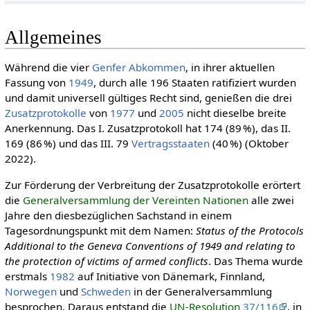
Allgemeines
Während die vier
Genfer Abkommen
, in ihrer aktuellen
Fassung von
1949
, durch alle 196 Staaten ratifiziert wurden
und damit universell gültiges Recht sind, genießen die drei
Zusatzprotokolle
von
1977
und
2005
nicht dieselbe breite
Anerkennung. Das I. Zusatzprotokoll hat 174 (89 %), das II.
169 (86 %) und das III. 79
Vertragsstaaten
(40 %) (Oktober
2022).
Zur Förderung der Verbreitung der Zusatzprotokolle erörtert
die
Generalversammlung der Vereinten Nationen
alle zwei
Jahre den diesbezüglichen Sachstand in einem
Tagesordnungspunkt mit dem Namen:
Status of the Protocols
Additional to the Geneva Conventions of 1949 and relating to
the protection of victims of armed conflicts
. Das Thema wurde
erstmals
1982
auf Initiative von Dänemark, Finnland,
Norwegen
und
Schweden
in der Generalversammlung
besprochen. Daraus entstand die
UN-Resolution
37/116
, in