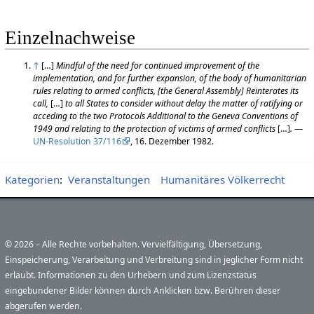
Einzelnachweise
↑
[…]
Mindful of the need for continued improvement of the
implementation, and for further expansion, of the body of humanitarian
rules relating to armed conflicts, [the General Assembly] Reinterates its
call,
[…]
to all States to consider without delay the matter of ratifying or
acceding to the two Protocols Additional to the Geneva Conventions of
1949 and relating to the protection of victims of armed conflicts
[…]
.
—
UN-Resolution 37/116
, 16. Dezember 1982.
Kategorien
:
Veranstaltungen
Humanitäres Völkerrecht
© 2026 – Alle Rechte vorbehalten. Vervielfältigung, Übersetzung,
Einspeicherung, Verarbeitung und Verbreitung sind in jeglicher Form nicht
erlaubt. Informationen zu den Urhebern und zum Lizenzstatus
eingebundener Bilder können durch Anklicken bzw. Berühren dieser
abgerufen werden.