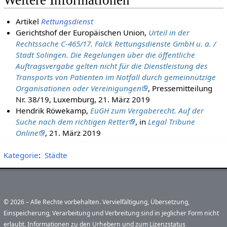
Weitere Informationen
Artikel
Rettungsdienst
Gerichtshof der Europäischen Union,
Urteil in der
Rechtssache C-465/17. Falck Rettungsdienste GmbH u. a. /
Stadt Solingen. Die Regelungen über die öffentliche
Auftragsvergabe gelten nicht für die Dienstleistung des
Transports von Patienten im Notfall durch gemeinnützige
Organisationen oder Vereinigungen
, Pressemitteilung
Nr. 38/19, Luxemburg, 21. März 2019
Hendrik Röwekamp,
EuGH zum Vergaberecht. Auf der
Suche nach dem rich­tigen Retter
, in
Legal Tribune
Online
, 21. März 2019
Kategorie
:
Städte
© 2026 – Alle Rechte vorbehalten. Vervielfältigung, Übersetzung,
Einspeicherung, Verarbeitung und Verbreitung sind in jeglicher Form nicht
erlaubt. Informationen zu den Urhebern und zum Lizenzstatus