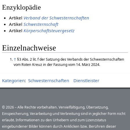
Enzyklopädie
Artikel
Verband der Schwesternschaften
Artikel
Schwesternschaft
Artikel
Körperschaftsteuergesetz
Einzelnachweise
↑
§ 3 Abs. 2 lit. f der Satzung des Verbands der Schwesternschaften
vom Roten Kreuz in der Fassung vom 14. März 2024.
Kategorien
:
Schwesternschaften
Dienstleister
© 2026 – Alle Rechte vorbehalten. Vervielfältigung, Übersetzung,
Einspeicherung, Verarbeitung und Verbreitung sind in jeglicher Form nicht
erlaubt. Informationen zu den Urhebern und zum Lizenzstatus
eingebundener Bilder können durch Anklicken bzw. Berühren dieser