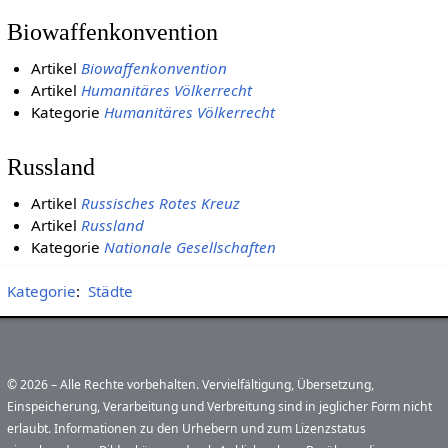
Biowaffenkonvention
Artikel
Biowaffenkonvention
Artikel
Humanitäres Völkerrecht
Kategorie
Humanitäres Völkerrecht
Russland
Artikel
Russisches Rotes Kreuz
Artikel
Russland
Kategorie
Nationale Gesellschaften
Kategorie
:
Städte
© 2026 – Alle Rechte vorbehalten. Vervielfältigung, Übersetzung,
Einspeicherung, Verarbeitung und Verbreitung sind in jeglicher Form nicht
erlaubt. Informationen zu den Urhebern und zum Lizenzstatus