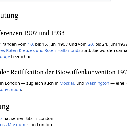
eutung
ferenzen 1907 und 1938
n
) fanden vom
10.
bis 15. Juni 1907 und vom
20.
bis 24. Juni 1938
 des Roten Kreuzes und Roten Halbmonds
statt. Sie wurden dama
-Rouge
bezeichnet.
 der Ratifikation der Biowaffenkonvention 19
in London — zugleich auch in
Moskau
und
Washington
— eine F
konvention
.
ung
uz
hat seinen Sitz in London.
Cross Museum
ist in London.