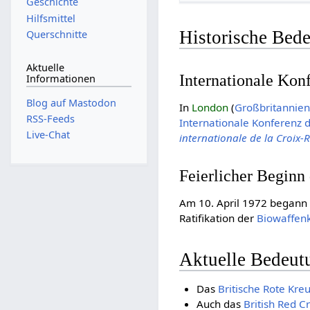
Geschichte
Hilfsmittel
Historische Bed
Querschnitte
Aktuelle
Internationale Kon
Informationen
Blog auf Mastodon
In
London
(
Großbritannie
RSS-Feeds
Internationale Konferenz
Live-Chat
internationale de la Croix
Feierlicher Beginn
Am 10. April 1972 begann 
Ratifikation der
Biowaffen
Aktuelle Bedeut
Das
Britische Rote Kre
Auch das
British Red 