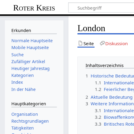
Roter Kreis
London
Erkunden
Normale Hauptseite
Seite
Diskussion
Mobile Hauptseite
Suche
Zufälliger Artikel
Inhaltsverzeichnis
Heutiger Jahrestag
Kategorien
1
Historische Bedeut
Index
1.1
International
1.2
Feierlicher B
In der Nähe
2
Aktuelle Bedeutung
3
Weitere Informatio
Hauptkategorien
3.1
International
Organisation
3.2
Biowaffenkon
Rechtsgrundlagen
3.3
Britisches Rot
Tätigkeiten