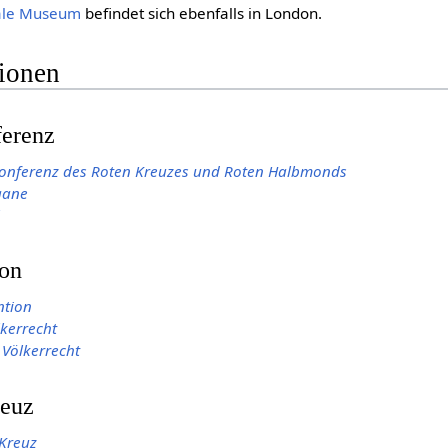
gale Museum
befindet sich ebenfalls in London.
tionen
ferenz
Konferenz des Roten Kreuzes und Roten Halbmonds
gane
ion
ntion
kerrecht
Völkerrecht
reuz
 Kreuz