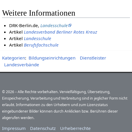
Weitere Informationen
DRK-Berlin.de,
Landesschule
Artikel
Landesverband Berliner Rotes Kreuz
Artikel
Landesschule
Artikel
Berufsfachschule
Kategorien
:
Bildungseinrichtungen
Dienstleister
Landesverbände
© 2026 – Alle Rechte vorbehalten. Vervielfältigung, Übersetzung,
Einspeicherung, Verarbeitung und Verbreitung sind in jeglicher Form nicht
erlaubt. Informationen zu den Urhebern und zum Lizenzstatus
eingebundener Bilder können durch Anklicken bzw. Berühren dieser
abgerufen werden.
Impressum
Datenschutz
Urheberrechte