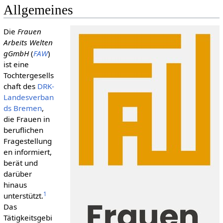
Allgemeines
Die
Frauen
Arbeits Welten
gGmbH
(
FAW
)
ist eine
Tochtergesells
chaft des
DRK-
Landesverban
ds Bremen
,
die Frauen in
beruflichen
Fragestellung
en informiert,
berät und
darüber
hinaus
1
unterstützt.
Das
Tätigkeitsgebi