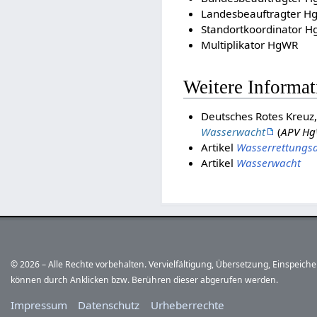
Landesbeauftragter H
Standortkoordinator 
Multiplikator HgWR
Weitere Informa
Deutsches Rotes Kreuz
Wasserwacht
(
APV H
Artikel
Wasserrettungsd
Artikel
Wasserwacht
© 2026 – Alle Rechte vorbehalten. Vervielfältigung, Übersetzung, Einspeic
können durch Anklicken bzw. Berühren dieser abgerufen werden.
Impressum
Datenschutz
Urheberrechte