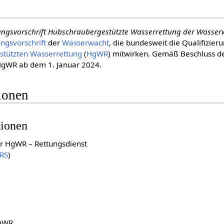
ungsvorschrift Hubschraubergestützte Wasserrettung der Wasser
ngsvorschrift
der
Wasserwacht
, die bundesweit die Qualifizieru
tützten Wasserrettung
(
HgWR
) mitwirken. Gemäß Beschluss d
V HgWR ab dem 1. Januar 2024.
ionen
tionen
er HgWR – Rettungsdienst
RS
)
HgWR