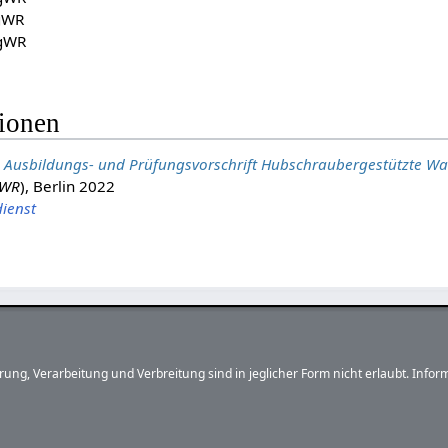
gWR
HgWR
tionen
,
Ausbildungs- und Prüfungsvorschrift Hubschraubergestützte Wa
gWR
), Berlin 2022
ienst
herung, Verarbeitung und Verbreitung sind in jeglicher Form nicht erlaubt. In