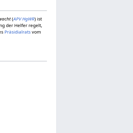
wacht
(
APV HgWR
) ist
ng der Helfer regelt,
es
Präsidialrats
vom