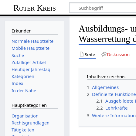
Roter Kreis
Ausbildungs- u
Erkunden
Wasserrettung 
Normale Hauptseite
Mobile Hauptseite
Seite
Diskussion
Suche
Zufälliger Artikel
Heutiger Jahrestag
Inhaltsverzeichnis
Kategorien
Index
1
Allgemeines
In der Nähe
2
Definierte Funktion
2.1
Ausgebildete 
Hauptkategorien
2.2
Lehrkräfte
3
Weitere Informatio
Organisation
Rechtsgrundlagen
Tätigkeiten