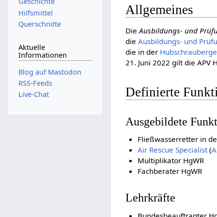
Geschichte
Allgemeines
Hilfsmittel
Querschnitte
Die
Ausbildungs- und Prüf
die
Ausbildungs- und Prüfu
Aktuelle
die in der
Hubschrauberges
Informationen
21. Juni 2022 gilt die AP
Blog auf Mastodon
RSS-Feeds
Definierte Funkt
Live-Chat
Ausgebildete Funk
Fließwasserretter in d
Air Rescue Specialist
(
A
Multiplikator HgWR
Fachberater HgWR
Lehrkräfte
Bundesbeauftragter 