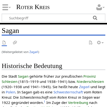
Roter Kreis
Sagan
(Weitergeleitet von
Żagań
)
Historische Bedeutung
Die Stadt
Sagan
gehörte früher zur preußischen
Provinz
Schlesien
(1815–1919 und 1938–1941) bzw.
Niederschlesien
(1920–1938 und 1941–1945). Sie heißt heute
Żagań
und liegt
in
Polen
. In Sagan gab es eine
Schwesternschaft
vom Roten
Kreuz: Die
Schwesternschaft vom Roten Kreuz in Sagan
war
1
1922 gegründet worden.
Im Zuge der
Vertreibung
nach