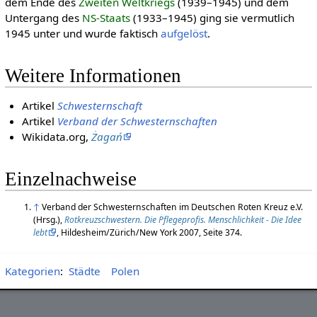
dem Ende des
Zweiten Welt­kriegs
(1939–1945) und dem
Untergang des
NS-Staats
(1933–1945) ging sie vermutlich
1945 unter und wurde faktisch
aufgelöst
.
Weitere Informationen
Artikel
Schwesternschaft
Artikel
Verband der Schwesternschaften
Wikidata.org,
Żagań
Einzelnachweise
↑
Verband der Schwesternschaften im Deutschen Roten Kreuz e.V.
(Hrsg.),
Rotkreuzschwestern. Die Pflegeprofis. Menschlichkeit - Die Idee
lebt
, Hildesheim/Zürich/New York 2007, Seite 374.
Kategorien
:
Städte
Polen