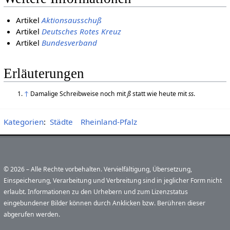
Artikel
Aktionsausschuß
Artikel
Deutsches Rotes Kreuz
Artikel
Bundesverband
Erläuterungen
↑
Damalige Schreibweise noch mit
ß
statt wie heute mit
ss
.
Kategorien
:
Städte
Rheinland-Pfalz
© 2026 – Alle Rechte vorbehalten. Vervielfältigung, Übersetzung,
Einspeicherung, Verarbeitung und Verbreitung sind in jeglicher Form nicht
erlaubt. Informationen zu den Urhebern und zum Lizenzstatus
eingebundener Bilder können durch Anklicken bzw. Berühren dieser
abgerufen werden.