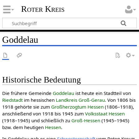
Roter Kreis
Goddelau
Historische Bedeutung
Die frühere Gemeinde
Goddelau
ist heute ein Stadtteil von
Riedstadt
im hessischen
Landkreis Groß-Gerau
. Von 1806 bis
1918 gehörte sie zum
Großherzogtum Hessen
(1806–1918),
anschließend von 1918 bis 1945 zum
Volksstaat Hessen
(1918–1945) und schließlich zu
Groß-Hessen
(1945–1945)
bzw. dem heutigen
Hessen
.
In Goddelau gab es eine
Schwesternschaft
vom Roten Kreuz: