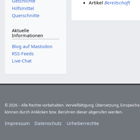
Geschichte
Artikel
Bereitschaft
Hilfsmittel
Querschnitte
Aktuelle
Informationen
Blog auf Mastodon
RSS-Feeds
Live-Chat
© 2026 – Alle Rechte vorbehalten. Vervielfältigung, Übersetzung, Einspeic
können durch Anklicken bzw. Berühren dieser abgerufen werden.
Impressum
Datenschutz
Urheberrechte