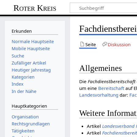
Roter Kreis
Fachdienstberei
Erkunden
Normale Hauptseite
Seite
Diskussion
Mobile Hauptseite
Suche
Zufälliger Artikel
Allgemeines
Heutiger Jahrestag
Kategorien
Die
Fachdienstbereitschaft
Index
um eine
Bereitschaft
auf E
In der Nähe
Landesvorhaltung
dar:
Fac
Hauptkategorien
Weitere Informa
Organisation
Rechtsgrundlagen
Artikel
Landesverband 
Tätigkeiten
Artikel
Fachdienstberei