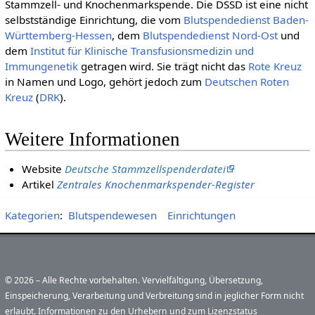
Stammzell- und Knochenmarkspende. Die DSSD ist eine nicht
selbstständige Einrichtung, die vom
Blutspendedienst Baden-
Württemberg-Hessen
, dem
Blutspendedienst Nord-Ost
und
dem
Institut für Klinische Transfusionsmedizin und
Immungenetik
getragen wird. Sie trägt nicht das
Rote Kreuz
in Namen und Logo, gehört jedoch zum
Deut­schen Roten
Kreuz
(
DRK
).
Weitere Informationen
Website
Deutsche Stammzellspenderdatei
Artikel
Zentrales Knochenmarkspender-Register
Kategorien
:
Blutspendewesen
Einrichtungen
© 2026 – Alle Rechte vorbehalten. Vervielfältigung, Übersetzung,
Einspeicherung, Verarbeitung und Verbreitung sind in jeglicher Form nicht
erlaubt. Informationen zu den Urhebern und zum Lizenzstatus