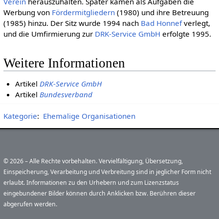
Verein
herauszuhalten. Später kamen als Aufgaben die
Werbung von
Fördermitgliedern
(1980) und ihre Betreuung
(1985) hinzu. Der Sitz wurde 1994 nach
Bad Honnef
verlegt,
und die Umfirmierung zur
DRK-Service GmbH
erfolgte 1995.
Weitere Informationen
Artikel
DRK-Service GmbH
Artikel
Bundesverband
Kategorie
:
Ehemalige Organisationen
© 2026 – Alle Rechte vorbehalten. Vervielfältigung, Übersetzung,
Einspeicherung, Verarbeitung und Verbreitung sind in jeglicher Form nicht
erlaubt. Informationen zu den Urhebern und zum Lizenzstatus
eingebundener Bilder können durch Anklicken bzw. Berühren dieser
abgerufen werden.