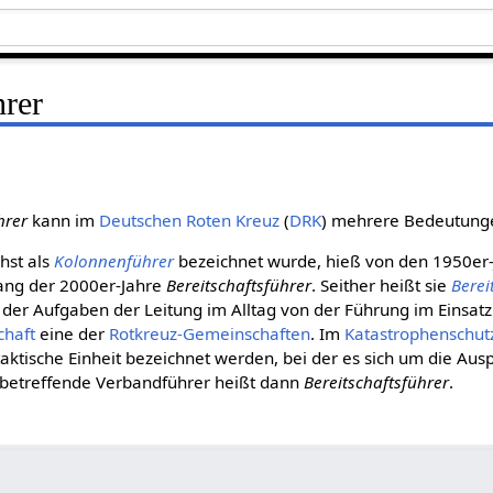
hrer
hrer
kann im
Deut­schen Roten Kreuz
(
DRK
) mehrere Bedeutung
hst als
Kolonnenführer
bezeichnet wurde, hieß von den 1950er-
fang der 2000er-Jahre
Bereitschaftsführer
. Seither heißt sie
Berei
der Aufgaben der Leitung im Alltag von der Führung im Einsatz
chaft
eine der
Rotkreuz-Gemeinschaften
. Im
Katastrophenschut
aktische Einheit bezeichnet werden, bei der es sich um die Au
 betreffende Verbandführer heißt dann
Bereitschaftsführer
.