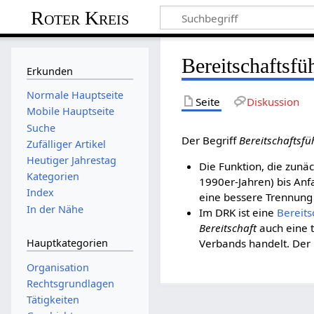
Roter Kreis
Bereitschaftsfü
Erkunden
Normale Hauptseite
Seite
Diskussion
Mobile Hauptseite
Suche
Der Begriff
Bereitschaftsfü
Zufälliger Artikel
Heutiger Jahrestag
Die Funktion, die zunäc
Kategorien
1990er-Jahren) bis An
Index
eine bessere Trennung 
In der Nähe
Im DRK ist eine
Bereits
Bereitschaft
auch eine t
Hauptkategorien
Verbands handelt. Der
Organisation
Rechtsgrundlagen
Tätigkeiten