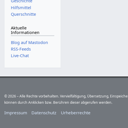
Geschichte
Hilfsmittel
Querschnitte
Aktuelle
Informationen
Blog auf Mastodon
RSS-Feeds
Live-Chat
© 2026 – Alle Rechte vorbehalten. Vervielfältigung, Übersetzung, Einspeic
können durch Anklicken bzw. Berühren dieser abgerufen werden.
Impressum
Datenschutz
Urheberrechte