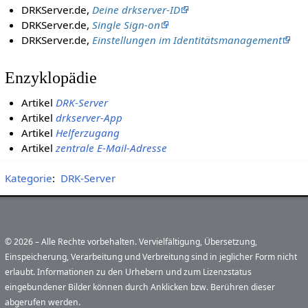
DRKServer.de,
Deine drkserver-ID
DRKServer.de,
Single Sign-on
DRKServer.de,
Einstellungen im Identitätsmanagement
Enzyklopädie
Artikel
DRK-Server
Artikel
drkserver-App
Artikel
Helferzugang
Artikel
zentrale E-Mail-Adresse
Kategorie
:
DRK-Server
© 2026 – Alle Rechte vorbehalten. Vervielfältigung, Übersetzung,
Einspeicherung, Verarbeitung und Verbreitung sind in jeglicher Form nicht
erlaubt. Informationen zu den Urhebern und zum Lizenzstatus
eingebundener Bilder können durch Anklicken bzw. Berühren dieser
abgerufen werden.