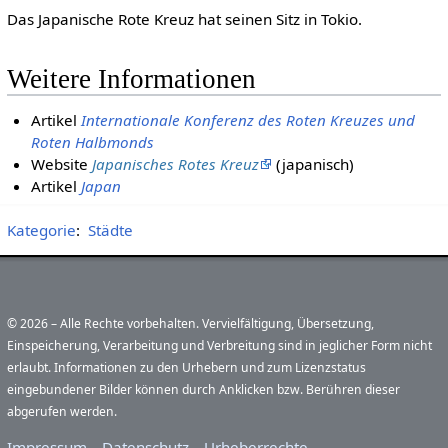
Das Japanische Rote Kreuz hat seinen Sitz in Tokio.
Weitere Informationen
Artikel
Internationale Konferenz des Roten Kreuzes und
Roten Halbmonds
Website
Japanisches Rotes Kreuz
(japanisch)
Artikel
Japan
Kategorie
:
Städte
© 2026 – Alle Rechte vorbehalten. Vervielfältigung, Übersetzung,
Einspeicherung, Verarbeitung und Verbreitung sind in jeglicher Form nicht
erlaubt. Informationen zu den Urhebern und zum Lizenzstatus
eingebundener Bilder können durch Anklicken bzw. Berühren dieser
abgerufen werden.
Impressum
Datenschutz
Urheberrechte