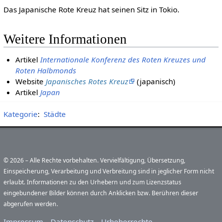
Das Japanische Rote Kreuz hat seinen Sitz in Tokio.
Weitere Informationen
Artikel
Internationale Konferenz des Roten Kreuzes und
Roten Halbmonds
Website
Japanisches Rotes Kreuz
(japanisch)
Artikel
Japan
Kategorie
:
Städte
© 2026 – Alle Rechte vorbehalten. Vervielfältigung, Übersetzung,
Einspeicherung, Verarbeitung und Verbreitung sind in jeglicher Form nicht
erlaubt. Informationen zu den Urhebern und zum Lizenzstatus
eingebundener Bilder können durch Anklicken bzw. Berühren dieser
abgerufen werden.
Impressum
Datenschutz
Urheberrechte