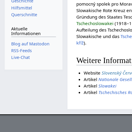
Geschichte
pomocný spolek pro Morav
Hilfsmittel
Slowakische Rote Kreuz e
Querschnitte
Gründung des Staates Tesc
Tschechoslowakei
(1918–1
Aktuelle
Aufteilung des Tschechosl
Informationen
Slowakische und das
Tsche
kříž
).
Blog auf Mastodon
RSS-Feeds
Live-Chat
Weitere Informa
Website
Slovenský Červ
Artikel
Nationale Gesell
Artikel
Slowakei
Artikel
Tschechisches R