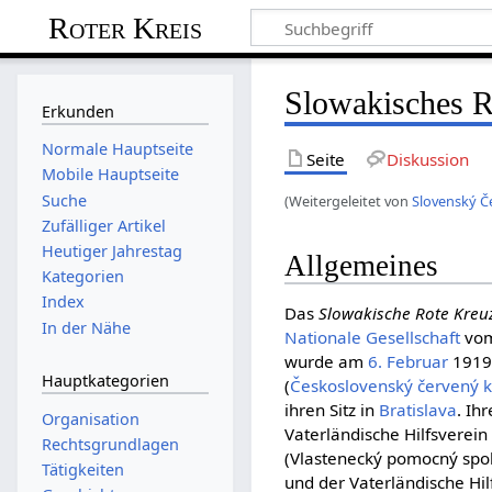
Roter Kreis
Slowakisches R
Erkunden
Normale Hauptseite
Seite
Diskussion
Mobile Hauptseite
Suche
(Weitergeleitet von
Slovenský Č
Zufälliger Artikel
Heutiger Jahrestag
Allgemeines
Kategorien
Index
Das
Slowakische Rote Kreu
In der Nähe
Nationale Gesellschaft
vom
wurde am
6. Februar
1919
Hauptkategorien
(
Československý červený k
ihren Sitz in
Bratislava
. Ih
Organisation
Vaterländische Hilfsverei
Rechtsgrundlagen
(Vlastenecký pomocný spol
Tätigkeiten
und der Vaterländische Hi