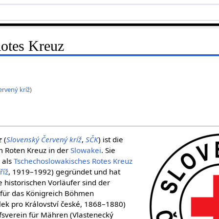
otes Kreuz
ervený kríž
)
z
(
Slovenský Červený kríž
,
SČK
) ist die
 Roten Kreuz in der
Slowakei
. Sie
 als
Tschechoslowakisches Rotes Kreuz
říž
, 1919–1992) gegründet und hat
re historischen Vorläufer sind der
n für das Königreich Böhmen
ek pro Království české, 1868–1880)
lfsverein für Mähren (Vlastenecký