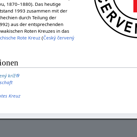
u, 1870–1880). Das heutige
ntstand 1993 zusammen mit der
hechien durch Teilung der
992) aus der entsprechenden
owakischen Roten Kreuzes in das
chische Rote Kreuz
(
Český červený
tionen
ený kríž
schaft
otes Kreuz