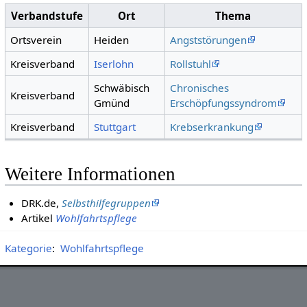
Verbandstufe
Ort
Thema
Ortsverein
Heiden
Angststörungen
Kreisverband
Iserlohn
Rollstuhl
Schwäbisch
Chronisches
Kreisverband
Gmünd
Erschöpfungssyndrom
Kreisverband
Stuttgart
Krebserkrankung
Weitere Informationen
DRK.de,
Selbsthilfegruppen
Artikel
Wohlfahrtspflege
Kategorie
:
Wohlfahrtspflege