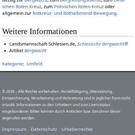
schen Roten Kreuz
, zum
Polnischen Roten Kreuz
oder
allgemein zur
Rotkreuz- und Rothalbmond-Bewegung
.
Weitere Informationen
Landsmannschaft-Schlesien.de,
Schlesische Bergwacht
Artikel
Bergwacht
Kategorie
:
Umfeld
© 2026 – Alle Rechte vorbehalten. Vervielfältigung, Übersetzung,
Einspeicherung, Verarbeitung und Verbreitung sind in jeglicher Form nicht
erlaubt. Informationen zu den Urhebern und zum Lizenzstatus
eingebundener Bilder können durch Anklicken bzw. Berühren dieser
abgerufen werden.
Impressum
Datenschutz
Urheberrechte