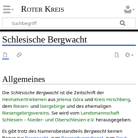
Roter Kreis
Schlesische Bergwacht
Allgemeines
Die
Schlesische Bergwacht
ist die Zeitschrift der
Heimatvertriebenen
aus
Jelenia Góra
und
Kreis Hirschberg
,
dem
Riesen-
und
Isergebirge
und des ehemaligen
Riesengebirgsvereins
. Sie wird vom
Landsmannschaft
Schlesien – Nieder- und Oberschlesien e.V.
herausgegeben.
Es gibt trotz des Namensbestandteils
Bergwacht
keinen
Bezug zur
Bergwacht
, zum
Bergrettungsdienst
, zum
Deut­