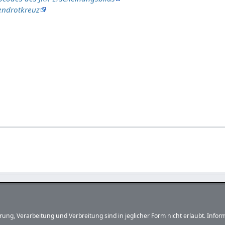
endrotkreuz
herung, Verarbeitung und Verbreitung sind in jeglicher Form nicht erlaubt. In