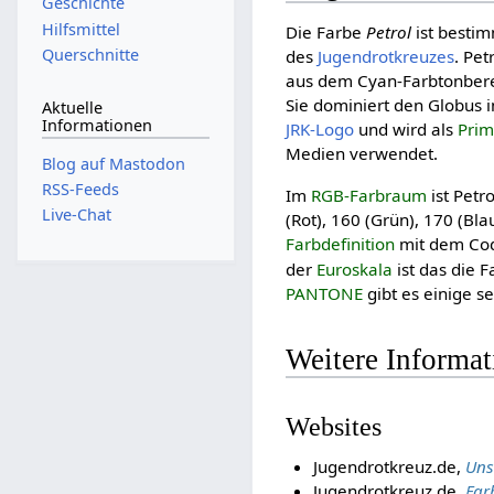
Geschichte
Hilfsmittel
Die Farbe
Petrol
ist bestim
Querschnitte
des
Jugendrotkreuzes
. Pet
aus dem Cyan-Farbtonbere
Sie dominiert den Globus 
Aktuelle
Informationen
JRK-Logo
und wird als
Prim
Medien verwendet.
Blog auf Mastodon
RSS-Feeds
Im
RGB-Farbraum
ist Petr
Live-Chat
(Rot), 160 (Grün), 170 (Bl
Farbdefinition
mit dem C
der
Euroskala
ist das die 
PANTONE
gibt es einige s
Weitere Informa
Websites
Jugendrotkreuz.de,
Uns
Jugendrotkreuz.de,
Far