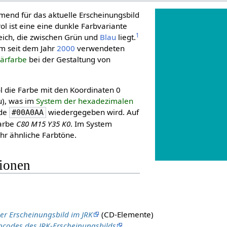
mend für das aktuelle Erscheinungsbild
rol ist eine eine dunkle Farbvariante
1
ich, die zwischen Grün und
Blau
liegt.
im seit dem Jahr
2000
verwendeten
ärfarbe
bei der Gestaltung von
ol die Farbe mit den Koordinaten 0
au), was im
System der hexadezimalen
ode
wiedergegeben wird. Auf
#00A0AA
Farbe
C80 M15 Y35 K0
. Im System
ehr ähnliche Farbtöne.
tionen
er Erscheinungsbild im JRK
(CD-Elemente)
bcodes des JRK-Erscheinungsbilds