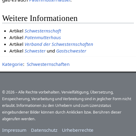
Weitere Informationen
Artikel
Schwesternschaft
Artikel
Patenmutterhaus
Artikel
Verband der Schwesternschaften
Artikel
Schwester
und
Gastschwester
Kategorie
:
Schwesternschaften
© 2026 – Alle Rechte vorbehalten. Vervielfältigung, Übersetzung,
Einspeicherung, Verarbeitung und Verbreitung sind in jeglicher Form nicht
erlaubt. Informationen zu den Urhebern und zum Lizenzstatus
eingebundener Bilder können durch Anklicken bzw. Berühren dieser
abgerufen werden.
Impressum
Datenschutz
Urheberrechte