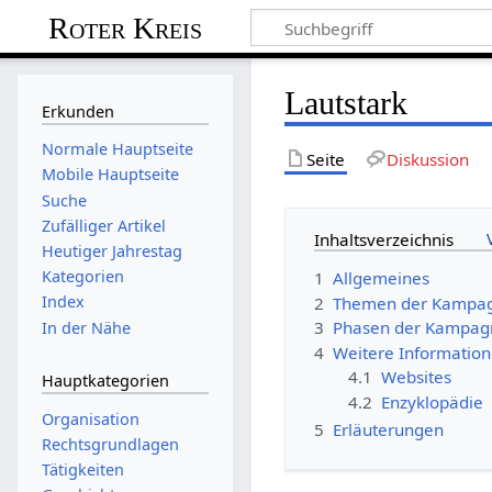
Roter Kreis
Lautstark
Erkunden
Normale Hauptseite
Seite
Diskussion
Mobile Hauptseite
Suche
Zufälliger Artikel
Inhaltsverzeichnis
Heutiger Jahrestag
Kategorien
1
Allgemeines
Index
2
Themen der Kampa
3
Phasen der Kampag
In der Nähe
4
Weitere Informatio
4.1
Websites
Hauptkategorien
4.2
Enzyklopädie
Organisation
5
Erläuterungen
Rechtsgrundlagen
Tätigkeiten