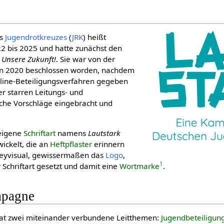
s
Jugendrotkreuzes
(
JRK
) heißt
022 bis 2025 und hatte zunächst den
 Unsere Zukunft!
. Sie war von der
n 2020 beschlossen worden, nachdem
nline-Beteiligungsverfahren gegeben
r starren Leitungs- und
che Vorschläge eingebracht und
eigene
Schriftart
namens
Lautstark
wickelt, die an
Heftpflaster
erinnern
Keyvisual, gewissermaßen das
Logo
,
1
 Schriftart gesetzt und damit eine
Wortmarke
.
mpagne
at zwei miteinander verbundene Leitthemen:
Jugendbeteiligun