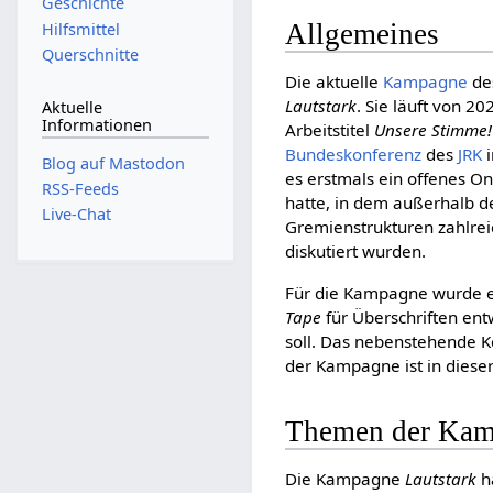
Geschichte
Allgemeines
Hilfsmittel
Querschnitte
Die aktuelle
Kampagne
de
Lautstark
. Sie läuft von 2
Aktuelle
Informationen
Arbeitstitel
Unsere Stimme!
Bundeskonferenz
des
JRK
i
Blog auf Mastodon
es erstmals ein offenes O
RSS-Feeds
hatte, in dem außerhalb de
Live-Chat
Gremienstrukturen zahlrei
diskutiert wurden.
Für die Kampagne wurde 
Tape
für Überschriften ent
soll. Das nebenstehende 
der Kampagne ist in dieser
Themen der Ka
Die Kampagne
Lautstark
h