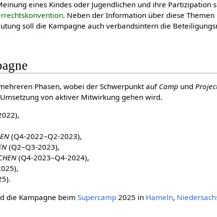
einung eines Kindes oder Jugendlichen und ihre Partizipation 
rrechtskonvention
. Neben der Information über diese Themen
deutung soll die Kampagne auch verbandsintern die Beteiligung
pagne
 mehreren Phasen, wobei der Schwerpunkt auf
Camp
und
Projec
 Umsetzung von aktiver Mitwirkung gehen wird.
022),
SEN
(Q4-2022–Q2-2023),
EN
(Q2–Q3-2023),
ACHEN
(Q4-2023–Q4-2024),
025),
5).
rd die Kampagne beim
Supercamp
2025 in
Hameln
,
Niedersach