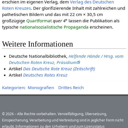
erschien im eigenen Verlag, dem
Verlag des Deutschen
Roten Kreuzes
. Der glorifizierende Inhalt mit zahlreichen und
pathetischen Bildern und das mit 22 cm × 30,5 cm
großzügige
Quartformat
quer 4°
lassen die Publikation als
typische
nationalsozialistische Propaganda
erscheinen.
Weitere Informationen
Deutsche Nationalbibliothek,
Helfende Hände / Hrsg. vom
Deutschen Roten Kreuz, Präsidium
Artikel
Das Deutsche Rote Kreuz (Zeitschrift)
Artikel
Deutsches Rotes Kreuz
Kategorien
:
Monografien
Drittes Reich
© 2026 – Alle Rechte vorbehalten. Vervielfältigung, Übersetzung,
Einspeicherung, Verarbeitung und Verbreitung sind in jeglicher Form nicht
erlaubt. Informationen zu den Urhebern und zum Lizenzstatus