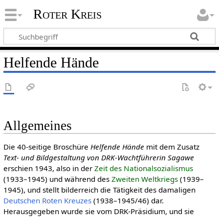
Roter Kreis
Helfende Hände
Allgemeines
Die 40-seitige Broschüre
Helfende Hände
mit dem Zusatz
Text- und Bildgestaltung von DRK-Wachtführerin Sagawe
erschien 1943, also in der
Zeit des National­sozia­lis­mus
(1933–1945) und während des
Zweiten Welt­kriegs
(1939–
1945), und stellt bilderreich die Tätigkeit des damaligen
Deut­schen Roten Kreu­zes
(1938–1945/46) dar.
Herausgegeben wurde sie vom DRK-Präsidium, und sie