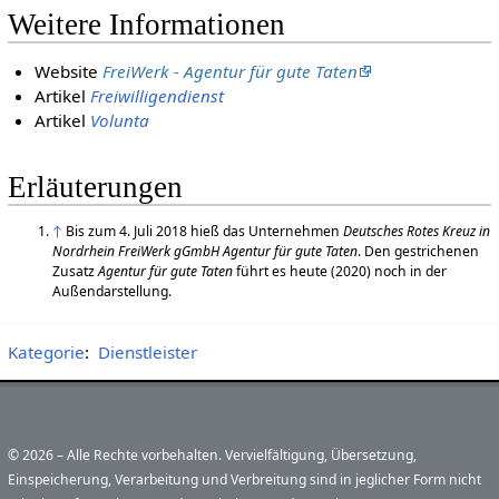
Weitere Informationen
Website
FreiWerk - Agentur für gute Taten
Artikel
Freiwilligendienst
Artikel
Volunta
Erläuterungen
↑
Bis zum 4. Juli 2018 hieß das Unternehmen
Deutsches Rotes Kreuz in
Nordrhein FreiWerk gGmbH Agentur für gute Taten
. Den gestrichenen
Zusatz
Agentur für gute Taten
führt es heute (2020) noch in der
Außendarstellung.
Kategorie
:
Dienstleister
© 2026 – Alle Rechte vorbehalten. Vervielfältigung, Übersetzung,
Einspeicherung, Verarbeitung und Verbreitung sind in jeglicher Form nicht