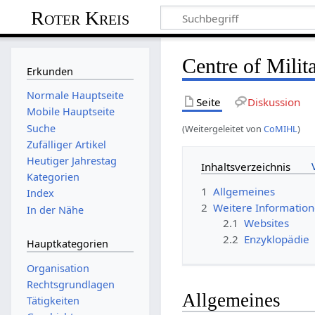
Roter Kreis
Centre of Milit
Erkunden
Normale Hauptseite
Seite
Diskussion
Mobile Hauptseite
Suche
(Weitergeleitet von
CoMIHL
)
Zufälliger Artikel
Heutiger Jahrestag
Inhaltsverzeichnis
Kategorien
1
Allgemeines
Index
2
Weitere Informatio
In der Nähe
2.1
Websites
2.2
Enzyklopädie
Hauptkategorien
Organisation
Rechtsgrundlagen
Allgemeines
Tätigkeiten