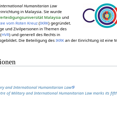
 International Humanitarian Law
seinrichtung in Malaysia. Sie wurde
erteidigungsuniversität Malaysia
und
itee vom Roten Kreuz
(
IKRK
) gegründet.
ge und Zivilpersonen in Themen des
(
HVR
) und generell des Rechts in
sgebildet. Die Beteiligung des
IKRK
an der Einrichtung ist ein
tionen
tary and International Humanitarian Law
tre of Military and International Humanitarian Law marks its fift