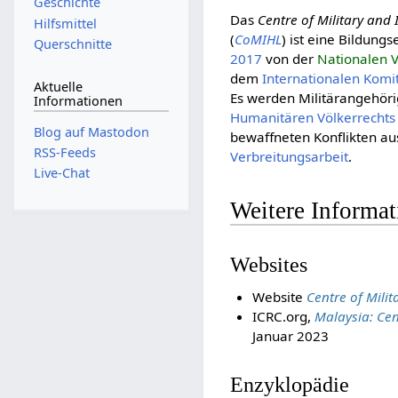
Geschichte
Das
Centre of Military and
Hilfsmittel
(
CoMIHL
) ist eine Bildung
Querschnitte
2017
von der
Nationalen V
dem
Inter­natio­nalen Kom
Aktuelle
Es werden Militärangehöri
Informationen
Huma­ni­tären Völker­rechts
Blog auf Mastodon
bewaffneten Konflikten au
RSS-Feeds
Verbreitungsarbeit
.
Live-Chat
Weitere Informa
Websites
Website
Centre of Mili
ICRC.org,
Malaysia: Cen
Januar 2023
Enzyklopädie