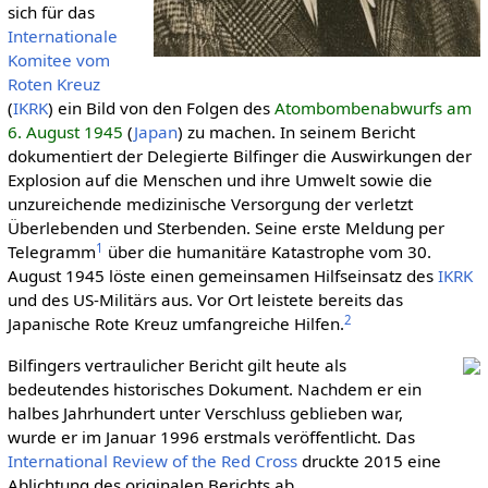
sich für das
Inter­nationale
Komitee vom
Roten Kreuz
(
IKRK
) ein Bild von den Folgen des
Atombombenabwurfs am
6. August 1945
(
Japan
) zu machen. In seinem Bericht
dokumentiert der Delegierte Bilfinger die Auswirkungen der
Explosion auf die Menschen und ihre Umwelt sowie die
unzureichende medizinische Versorgung der verletzt
Überlebenden und Sterbenden. Seine erste Meldung per
1
Telegramm
über die humanitäre Katastrophe vom 30.
August 1945 löste einen gemeinsamen Hilfseinsatz des
IKRK
und des US-Militärs aus. Vor Ort leistete bereits das
2
Japanische Rote Kreuz umfangreiche Hilfen.
Bilfingers vertraulicher Bericht gilt heute als
bedeutendes historisches Dokument. Nachdem er ein
halbes Jahrhundert unter Verschluss geblieben war,
wurde er im Januar 1996 erstmals veröffentlicht. Das
International Review of the Red Cross
druckte 2015 eine
Ablichtung des originalen Berichts ab.