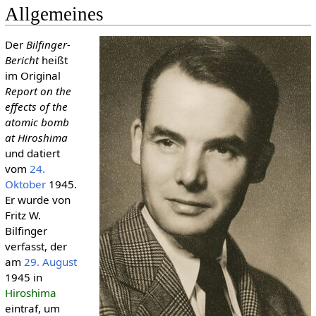
Allgemeines
Der
Bilfinger-
Bericht
heißt
im Original
Report on the
effects of the
atomic bomb
at Hiroshima
und datiert
vom
24.
Oktober
1945.
Er wurde von
Fritz W.
Bilfinger
verfasst, der
am
29. August
1945 in
Hiroshima
eintraf, um