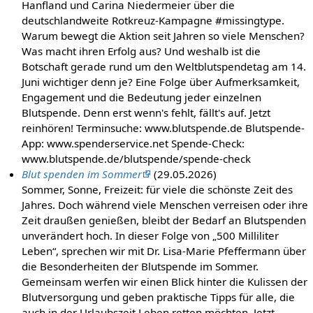
Hanfland und Carina Niedermeier über die
deutschlandweite Rotkreuz-Kampagne #missingtype.
Warum bewegt die Aktion seit Jahren so viele Menschen?
Was macht ihren Erfolg aus? Und weshalb ist die
Botschaft gerade rund um den Weltblutspendetag am 14.
Juni wichtiger denn je? Eine Folge über Aufmerksamkeit,
Engagement und die Bedeutung jeder einzelnen
Blutspende. Denn erst wenn's fehlt, fällt's auf. Jetzt
reinhören! Terminsuche: www.blutspende.de Blutspende-
App: www.spenderservice.net Spende-Check:
www.blutspende.de/blutspende/spende-check
Blut spenden im Sommer
(29.05.2026)
Sommer, Sonne, Freizeit: für viele die schönste Zeit des
Jahres. Doch während viele Menschen verreisen oder ihre
Zeit draußen genießen, bleibt der Bedarf an Blutspenden
unverändert hoch. In dieser Folge von „500 Milliliter
Leben“, sprechen wir mit Dr. Lisa-Marie Pfeffermann über
die Besonderheiten der Blutspende im Sommer.
Gemeinsam werfen wir einen Blick hinter die Kulissen der
Blutversorgung und geben praktische Tipps für alle, die
auch in der Urlaubszeit Leben retten möchten. Jetzt