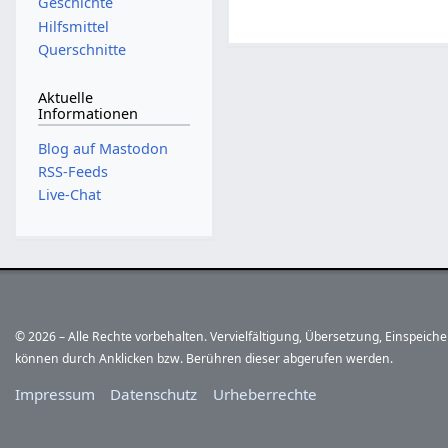
Geschichte
Hilfsmittel
Querschnitte
Aktuelle
Informationen
Blog auf Mastodon
RSS-Feeds
Live-Chat
© 2026 – Alle Rechte vorbehalten. Vervielfältigung, Übersetzung, Einspeic
können durch Anklicken bzw. Berühren dieser abgerufen werden.
Impressum
Datenschutz
Urheberrechte