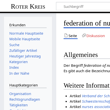
Roter Kreis
federation of n
Erkunden
Normale Hauptseite
Seite
Diskussion
Mobile Hauptseite
Suche
Zufälliger Artikel
Allgemeines
Heutiger Jahrestag
Kategorien
Der Begriff
federation of n
Index
Es gibt auch die Bezeichn
In der Nähe
Weitere Informa
Hauptkategorien
Organisation
Artikel
Verband der Sch
Rechtsgrundlagen
Artikel
Schwesternschaf
Tätigkeiten
Artikel
nurses associat