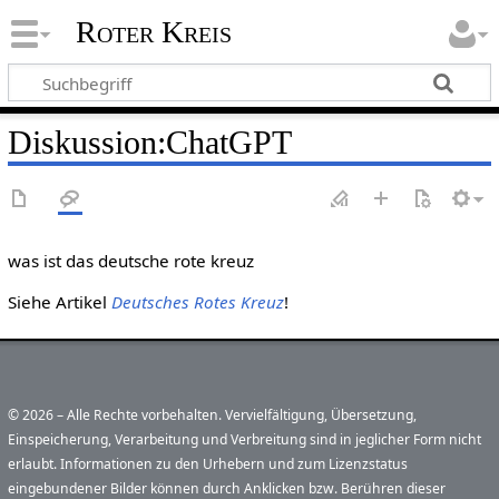
Roter Kreis
Diskussion
:
ChatGPT
was ist das deutsche rote kreuz
Siehe Artikel
Deutsches Rotes Kreuz
!
© 2026 – Alle Rechte vorbehalten. Vervielfältigung, Übersetzung,
Einspeicherung, Verarbeitung und Verbreitung sind in jeglicher Form nicht
erlaubt. Informationen zu den Urhebern und zum Lizenzstatus
eingebundener Bilder können durch Anklicken bzw. Berühren dieser