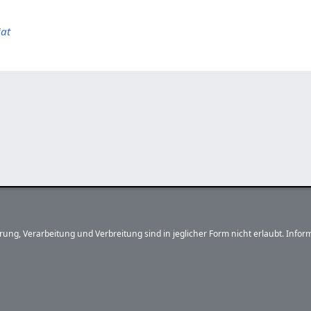
iat
herung, Verarbeitung und Verbreitung sind in jeglicher Form nicht erlaubt. In