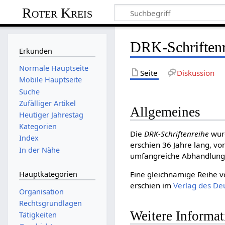
Roter Kreis
DRK-Schriftenr
Erkunden
Normale Hauptseite
Seite
Diskussion
Mobile Hauptseite
Suche
Zufälliger Artikel
Allgemeines
Heutiger Jahrestag
Kategorien
Die
DRK-Schriftenreihe
wur
Index
erschien 36 Jahre lang, vo
In der Nähe
umfangreiche Abhandlungen
Hauptkategorien
Eine gleichnamige Reihe v
erschien im
Verlag des De
Organisation
Rechtsgrundlagen
Weitere Informa
Tätigkeiten