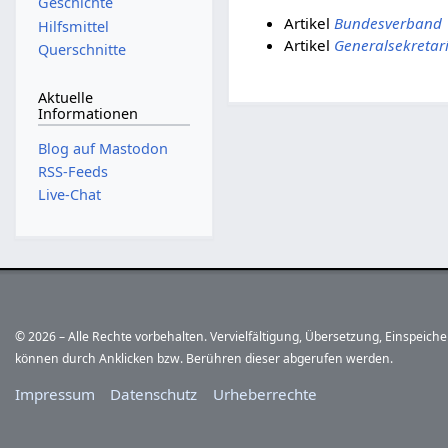
Geschichte
Artikel
Bundesverband
Hilfsmittel
Artikel
Generalsekretar
Querschnitte
Aktuelle
Informationen
Blog auf Mastodon
RSS-Feeds
Live-Chat
© 2026 – Alle Rechte vorbehalten. Vervielfältigung, Übersetzung, Einspeic
können durch Anklicken bzw. Berühren dieser abgerufen werden.
Impressum
Datenschutz
Urheberrechte