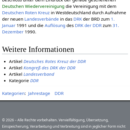
Deutschen Wiedervereinigung
die Vereinigung mit dem
Deut­schen Roten Kreuz
in Westdeutschland durch Aufnahme
der neuen
Landes­verbände
in das
DRK
der BRD zum
1.
Januar
1991 und die
Auflösung
des
DRK der DDR
zum
31.
Dezember
1990.
Weitere Informationen
Artikel
Deutsches Rotes Kreuz der DDR
Artikel
Kongreß des DRK der DDR
Artikel
Landesverband
Kategorie
DDR
Kategorien
:
Jahrestage
DDR
© 2026 – Alle Rechte vorbehalten. Vervielfältigung, Übersetzung,
Einspeicherung, Verarbeitung und Verbreitung sind in jeglicher Form nicht