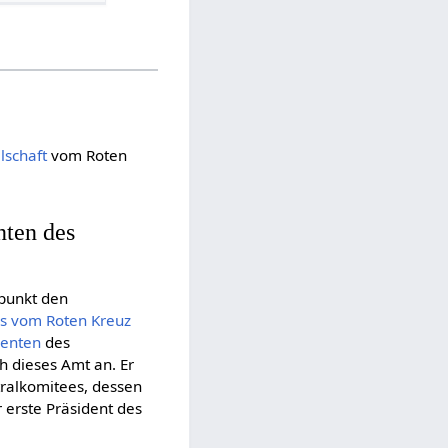
lschaft
vom Roten
ten des
tpunkt den
s vom Roten Kreuz
denten
des
 dieses Amt an. Er
tralkomitees, dessen
 erste Präsident des