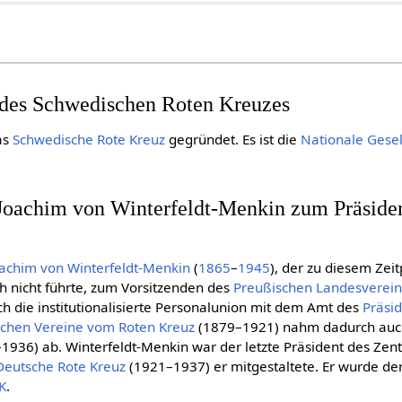
des Schwedischen Roten Kreuzes
as
Schwedische Rote Kreuz
gegründet. Es ist die
Nationale Gesel
oachim von Winterfeldt-Menkin zum Präsiden
oachim von Winterfeldt-Menkin
(
1865
–
1945
), der zu diesem Zei
h nicht führte, zum Vorsitzenden des
Preußischen Landesverein
h die institutionalisierte Personalunion mit dem Amt des
Präsi
schen Vereine vom Roten Kreuz
(1879–1921) nahm dadurch auch
1936) ab. Winterfeldt-Menkin war der letzte Präsident des Zen
Deut­sche Rote Kreuz
(1921–1937) er mitgestaltete. Er wurde der
K
.