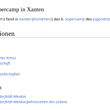
percamp in Xanten
012 fand in
Xanten
(
Nordrhein
) das 6.
Supercamp
des
Jugendro
tionen
tes Kreuz
schaft
sellschaften
n
terfeldt-Menkin
terfeldt-Menkin/Jahreszeiten des Lebens