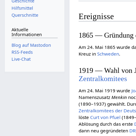
Geschichte
Hilfsmittel
Ereignisse
Querschnitte
Aktuelle
1865 — Gründung 
Informationen
Blog auf Mastodon
Am 24. Mai 1865 wurde d
RSS-Feeds
Kreuz in
Schweden
.
Live-Chat
1919 — Wahl von J
Zentralkomitees
Am 24. Mai 1919 wurde
J
Namenszusatz
Menkin
noc
(1890–1937) gewählt. Durc
Zentralkomitees der Deut
löste
Curt von Pfuel
(1849–
Ablösung durch das erste
dann neu gegründeten
DR