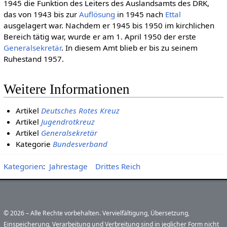
1945 die Funktion des Leiters des Auslandsamts des DRK,
das von 1943 bis zur
Auflösung
in 1945 nach
Ettal
ausgelagert war. Nachdem er 1945 bis 1950 im kirchlichen
Bereich tätig war, wurde er am 1. April 1950 der erste
Generalsekretär
. In diesem Amt blieb er bis zu seinem
Ruhestand 1957.
Weitere Informationen
Artikel
Deutsches Rotes Kreuz
Artikel
Jugendrotkreuz
Artikel
Generalsekretär
Kategorie
Bundesverband
Kategorien
:
Jahrestage
Drittes Reich
© 2026 – Alle Rechte vorbehalten. Vervielfältigung, Übersetzung,
Einspeicherung, Verarbeitung und Verbreitung sind in jeglicher Form nicht